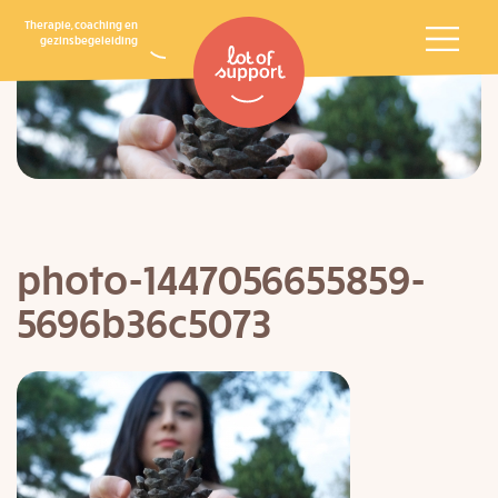
Therapie, coaching en
gezinsbegeleiding
photo-1447056655859-
5696b36c5073