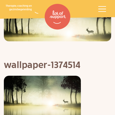
Therapie, coaching en
gezinsbegeleiding
wallpaper-1374514