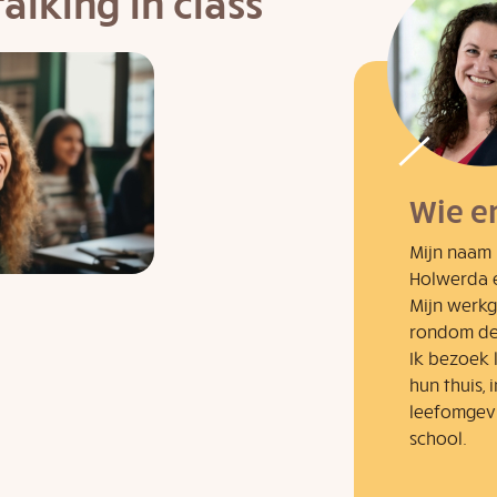
alking in class
Wie e
Mijn naam 
Holwerda e
Mijn werk
rondom de 
Ik bezoek l
hun thuis, 
leefomgev
school.