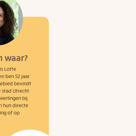
n waar?
is Lotte
n ben 52 jaar.
gebied bevindt
stad Utrecht.
eerlingen bij
in hun directe
ing of op