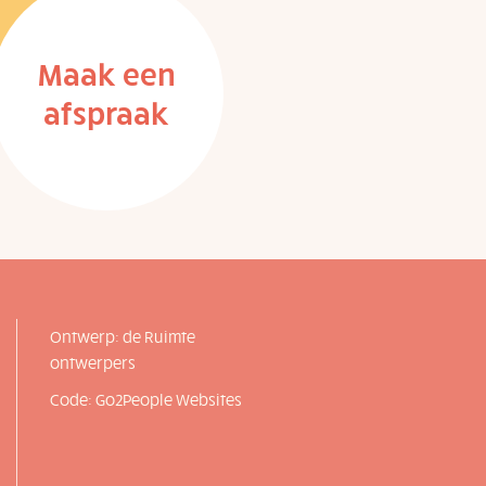
Maak een
afspraak
Ontwerp: de Ruimte
ontwerpers
Code: Go2People Websites