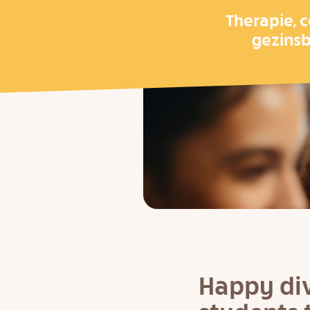
Therapie, 
gezinsb
Happy div