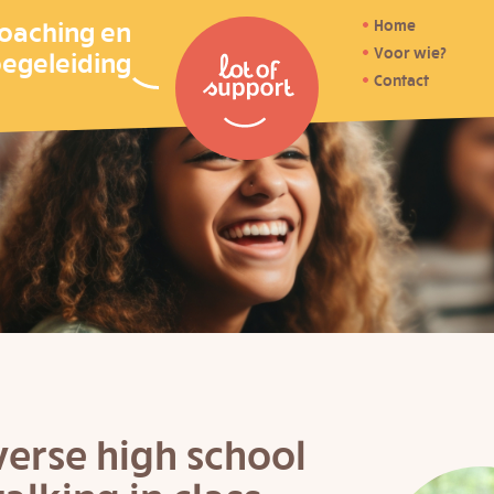
coaching en
Home
Voor wie?
egeleiding
Contact
erse high school